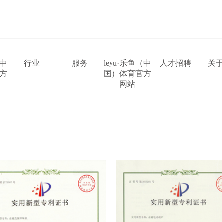
（中
行业
服务
leyu·乐鱼（中
人才招聘
关
方
国）体育官方
网站