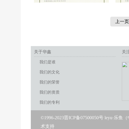
上一
关于华鑫
关
我们是谁
我们的文化
我们的荣誉
我们的资质
我们的专利
©1996-2023
晋ICP备07500050号
leyu·乐
术支持